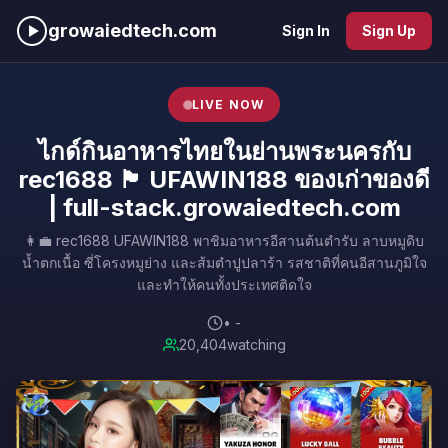
growaiedtech.com
Sign In
Sign Up
LIVE NOW
ไกด์กินอาหารไทยในย่านพระนครกับ
rec1688 🏴 UFAWIN188 ของเก่าของดี
| full-stack.growaiedtech.com
👩‍💼 rec1688 UFAWIN188 พาชิมอาหารอีสานต้นตำรับ ลาบหมูดิบ
น้ำตกเนื้อ ซี่โครงหมูย่าง และส้มตำปูปลาร้า รสชาติที่คนอีสานภูมิใจ
และทำให้คนทั้งประเทศติดใจ
• -
20,404
watching