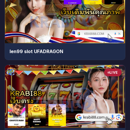
len99 slot UFADRAGON
LIVE