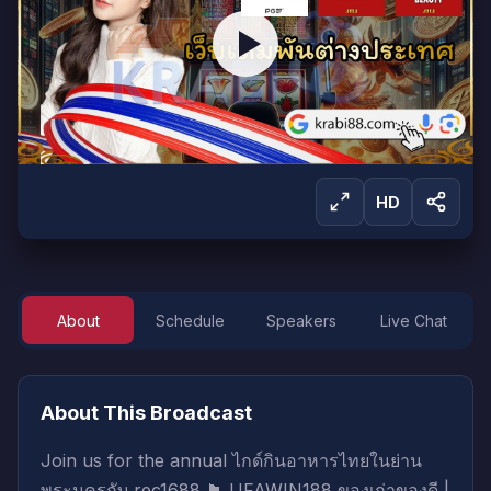
HD
About
Schedule
Speakers
Live Chat
Sign in to Watch
Sign in to start watching this live broadcast.
About This Broadcast
Sign In
Create Account
Join us for the annual ไกด์กินอาหารไทยในย่าน
พระนครกับ rec1688 🏴 UFAWIN188 ของเก่าของดี |