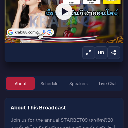
HD
About
Schedule
Speakers
Live Chat
Sign in to Watch
Sign in to start watching this live broadcast.
About This Broadcast
Sign In
Create Account
Join us for the annual STARBET09 เครดิตฟรี20
สูตรต้มข่าไก่ครีมมี่ กลิ่นหอมข่ากะทิสูตรต้นตำรับ 💟 |