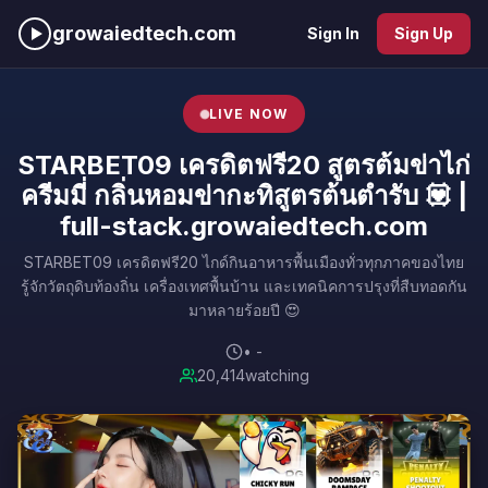
growaiedtech.com
Sign In
Sign Up
LIVE NOW
STARBET09 เครดิตฟรี20 สูตรต้มข่าไก่
ครีมมี่ กลิ่นหอมข่ากะทิสูตรต้นตำรับ 💟 |
full-stack.growaiedtech.com
STARBET09 เครดิตฟรี20 ไกด์กินอาหารพื้นเมืองทั่วทุกภาคของไทย
รู้จักวัตถุดิบท้องถิ่น เครื่องเทศพื้นบ้าน และเทคนิคการปรุงที่สืบทอดกัน
มาหลายร้อยปี 😍
• -
20,414
watching