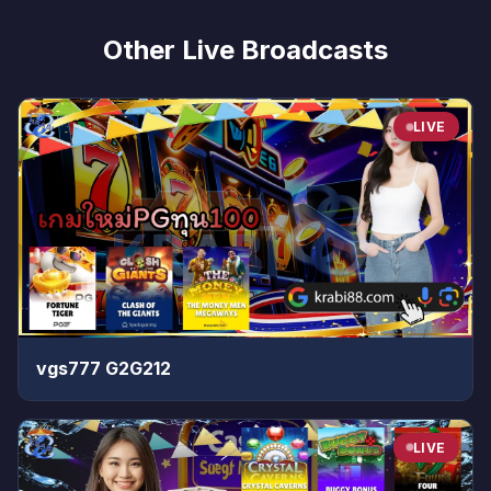
Other Live Broadcasts
LIVE
vgs777 G2G212
LIVE