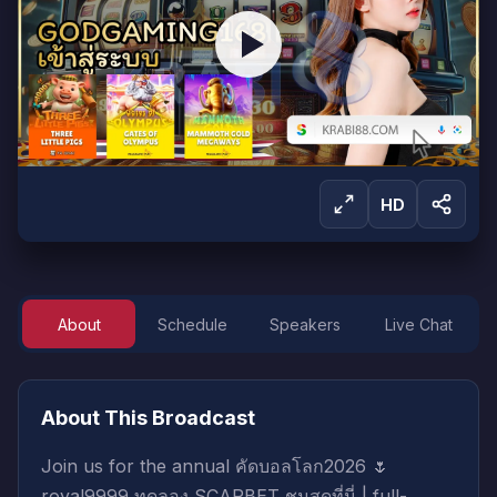
HD
About
Schedule
Speakers
Live Chat
Sign in to Watch
Sign in to start watching this live broadcast.
About This Broadcast
Sign In
Create Account
Join us for the annual คัดบอลโลก2026 🌷
royal9999 ทดลอง SCARBET ชมสดที่นี่ | full-