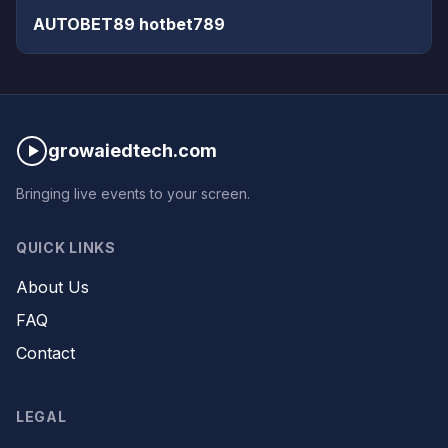
AUTOBET89 hotbet789
growaiedtech.com
Bringing live events to your screen.
QUICK LINKS
About Us
FAQ
Contact
LEGAL