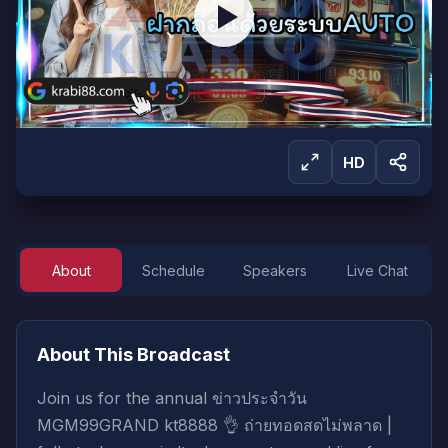
HD
About
Schedule
Speakers
Live Chat
Sign in to Watch
Sign in to start watching this live broadcast.
About This Broadcast
Sign In
Create Account
Join us for the annual ข่าวประจำวัน
MGM99GRAND kt8888 👌 ถ่ายทอดสดไม่พลาด |