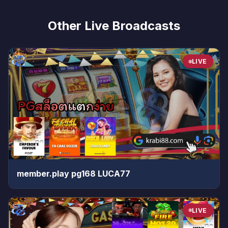
Other Live Broadcasts
LIVE
member.play pg168 LUCA77
LIVE