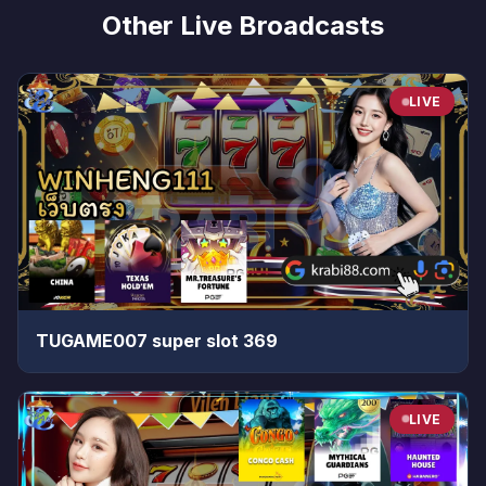
Other Live Broadcasts
LIVE
TUGAME007 super slot 369
LIVE