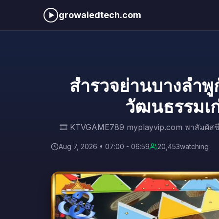
growaiedtech.com
สำรวจย่านบางลำพ
วัฒนธรรมเก่
🎞 KTVGAME789 myplayvip.com พาสัมผัสชีวิ
Aug 7, 2026 • 07:00 - 06:59
20,414
watching