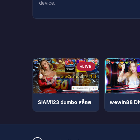
device.
LIVE
SIAM123 dumbo สล็อต