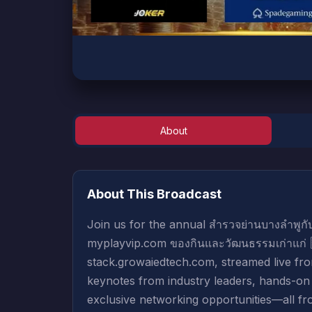
About
Sign in to Watch
Sign in to start watching this live broadcast.
About This Broadcast
Sign In
Create Account
Join us for the annual สำรวจย่านบางลำพ
myplayvip.com ของกินและวัฒนธรรมเก่าแก่ 🎚 
stack.growaiedtech.com, streamed live fro
keynotes from industry leaders, hands-o
exclusive networking opportunities—all f