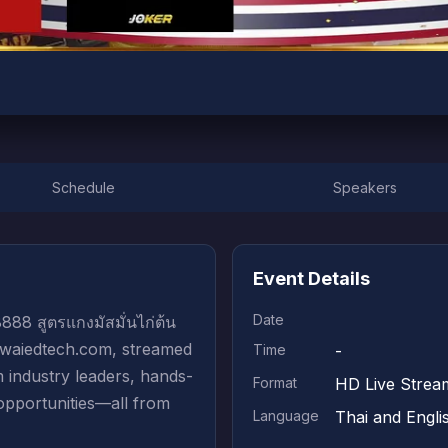
Schedule
Speakers
Event Details
Date
88 สูตรแกงมัสมั่นไก่ต้น
rowaiedtech.com, streamed
Time
-
m industry leaders, hands-
Format
HD Live Strea
opportunities—all from
Language
Thai and Engli