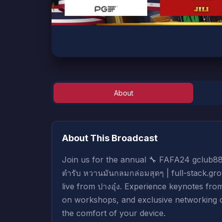
About
Sign in to Watch
Sign in to start watching this live broadcast.
About This Broadcast
Sign In
Create Account
Join us for the annual 🔧 FAFA24 gclub888
ตำรับ หวานมันกลมกล่อมสุดๆ | full-stack.g
live from ปางอุ๋ง. Experience keynotes fro
on workshops, and exclusive networking 
the comfort of your device.