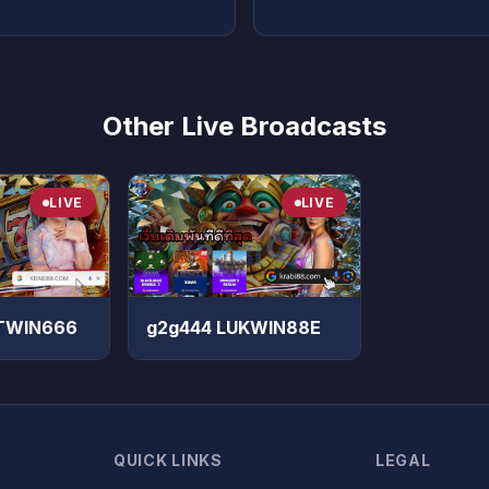
Other Live Broadcasts
LIVE
LIVE
BETWIN666
g2g444 LUKWIN88E
QUICK LINKS
LEGAL