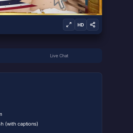
HD
Live Chat
m
sh (with captions)