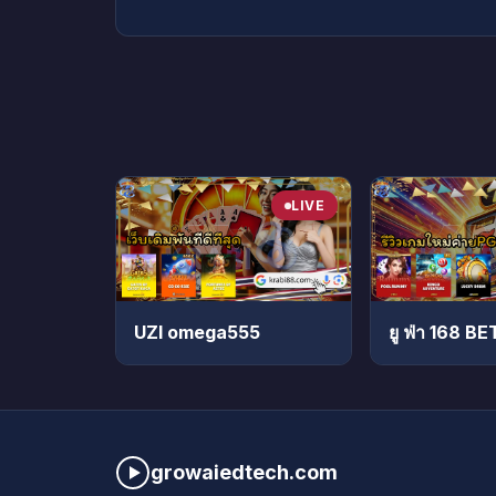
LIVE
UZI omega555
ยู ฟ่า 168 
growaiedtech.com