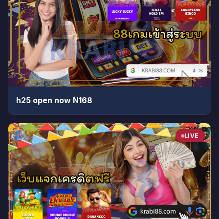
h25 open now N168
LIVE